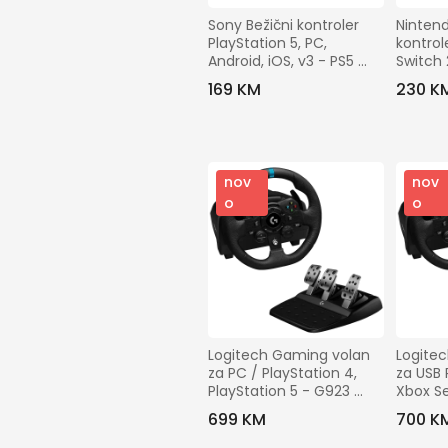
Sony Bežični kontroler 
Nintend
PlayStation 5, PC, 
kontrol
Android, iOS, v3 - PS5 
Switch 
Dualsense W.Controller 
Control
169 KM
230 K
Black v3
nov
nov
o
o
Logitech Gaming volan 
Logitec
za PC / PlayStation 4, 
za USB 
PlayStation 5 - G923 
Xbox Se
(941-000149)
- G923
699 KM
700 K