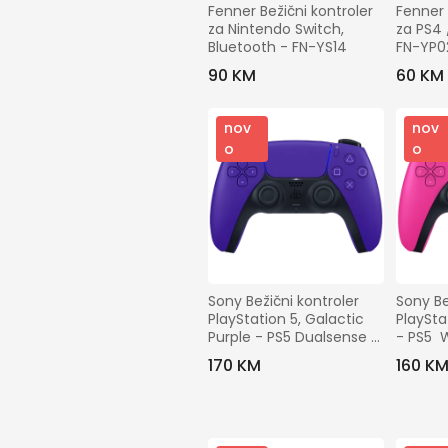
Fenner Bežični kontroler 
Fenner 
za Nintendo Switch, 
za PS4 
Bluetooth - FN-YS14
FN-YP0
90 KM
60 KM
nov
nov
o
o
Sony Bežični kontroler 
Sony Be
PlayStation 5, Galactic 
PlaySta
Purple - PS5 Dualsense 
- PS5  
W.Controller Purple
170 KM
160 K