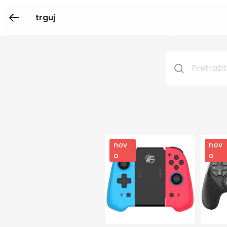
trguj
nov
nov
o
o