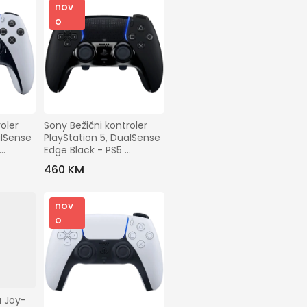
nov
o
oler 
Sony Bežični kontroler 
lSense 
PlayStation 5, DualSense 
Edge Black - PS5 
DualSense Edge 
460 KM
W.Contr. Black
nov
o
a Joy-