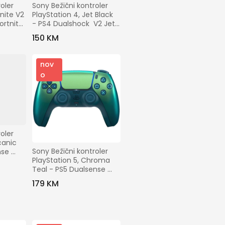
oler 
Sony Bežični kontroler 
nite V2 
PlayStation 4, Jet Black 
rtnite 
- PS4 Dualshock  V2 Jet 
Black
150 KM
nov
o
oler 
canic 
Sony Bežični kontroler 
se 
PlayStation 5, Chroma 
c Red
Teal - PS5 Dualsense 
Wireless Controller
179 KM