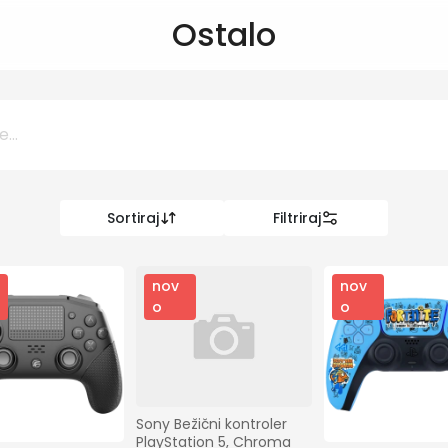
Ostalo
Sortiraj
Filtriraj
0 KM
KM
nov
nov
o
o
Kategorije
Informatika
Sony Bežični kontroler 
PlayStation 5, Chroma 