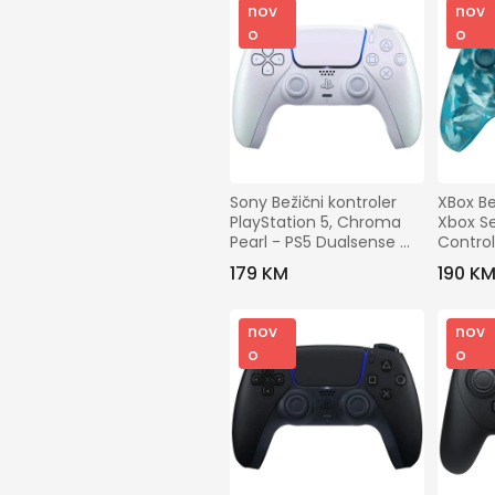
nov
nov
o
o
Sony Bežični kontroler 
XBox Be
PlayStation 5, Chroma 
Xbox Se
Pearl - PS5 Dualsense 
Control
Wireless Controller
179 KM
190 K
nov
nov
o
o