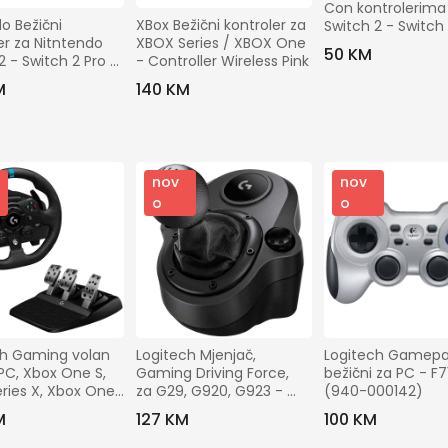
Con kontrolerima 
o Bežični 
XBox Bežični kontroler za 
Switch 2 - Switch
er za Nitntendo 
XBOX Series / XBOX One 
Con Steering Whe
50 KM
2 - Switch 2 Pro 
- Controller Wireless Pink
ler
M
140 KM
nov
nov
o
o
h Gaming volan 
Logitech Mjenjač, 
Logitech Gamepa
PC, Xbox One S, 
Gaming Driving Force, 
bežični za PC - F71
ries X, Xbox One 
za G29, G920, G923 - 
(940-000142)
 (941-000158)
Driving Force Shifter
M
127 KM
100 KM