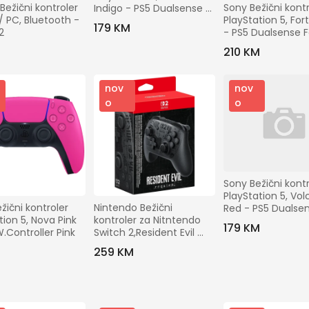
Gradovi
Bežični kontroler 
Sony Bežični kontr
Indigo - PS5 Dualsense 
/ PC, Bluetooth - 
PlayStation 5, Fort
Wireless Controller
179 KM
2
- PS5 Dualsense Fo
Traži
Limited Edit
210 KM
nov
nov
o
o
Sony Bežični kontr
PlayStation 5, Vol
žični kontroler 
Nintendo Bežični 
Red - PS5 Dualsen
tion 5, Nova Pink 
kontroler za Nitntendo 
W.Contr. Volcani
179 KM
W.Controller Pink
Switch 2,Resident Evil 
Requie - Switch 2 Pro 
M
259 KM
Contr. Resident Evil