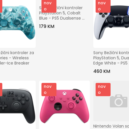
nov
nov
Sony Bežični kontroler 
o
o
PlayStation 5, Cobalt 
Blue - PS5 Dualsense 
W.Contr. Cobalt Blue
179 KM
žični kontroler za 
Sony Bežični kontr
ries - Wireless 
PlayStation 5, Dua
ler-Ice Breaker
Edge White - PS5 
DualSense Edge 
M
460 KM
W.Contr. White
nov
nov
o
o
Nintendo Volan s