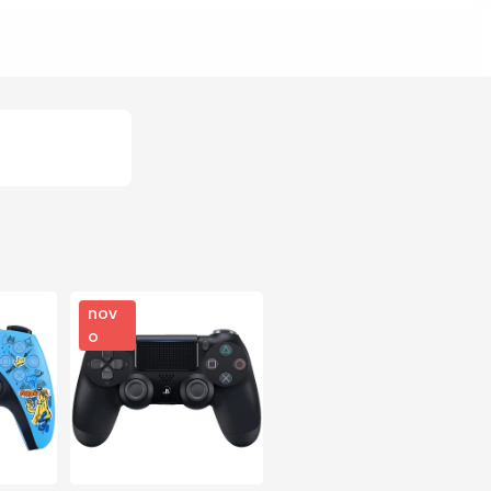
nov
o