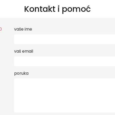
Kontakt i pomoć
0
vaše ime
vaš email
poruka