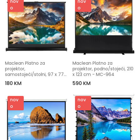
nov
nov
o
o
Maclean Platno za 
Maclean Platno za 
projektor, 
projektor, podno/stojeći, 210 
samostojeći/stolni, 97 x 77 
x 123 cm - MC-964
cm - MC-961
180 KM
590 KM
nov
nov
o
o