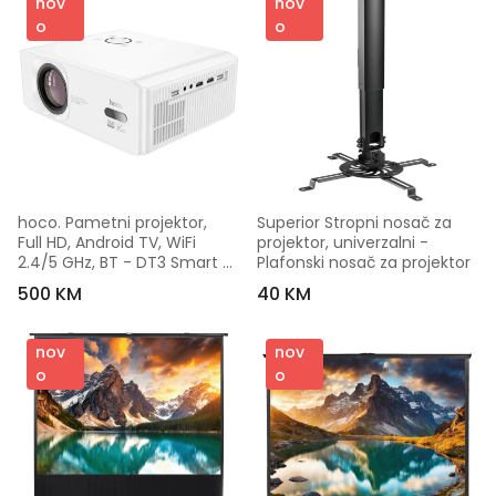
nov
nov
o
o
hoco. Pametni projektor, 
Superior Stropni nosač za 
Full HD, Android TV, WiFi 
projektor, univerzalni - 
2.4/5 GHz, BT - DT3 Smart 
Plafonski nosač za projektor
Projector
500 KM
40 KM
nov
nov
o
o