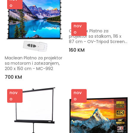
o
nov
Overmax Platno za 
o
projektor sa stalkom, 116 x 
87 cm - OV-Tripod Screen 
60
160 KM
Maclean Platno za projektor 
sa motorom i zatezanjem, 
200 x 150 cm - MC-992
700 KM
nov
nov
o
o