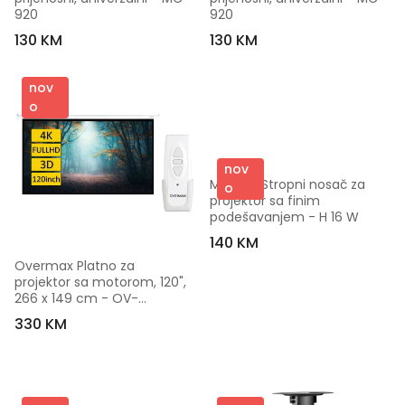
920
920
130 KM
130 KM
nov
o
nov
My Wall Stropni nosač za 
o
projektor sa finim 
podešavanjem - H 16 W
140 KM
Overmax Platno za 
projektor sa motorom, 120", 
266 x 149 cm - OV-
Automatic Screen 120
330 KM