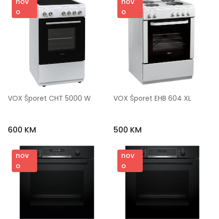
nov
nov
o
o
VOX Šporet CHT 5000 W
VOX Šporet EHB 604 XL
600 KM
500 KM
nov
nov
o
o