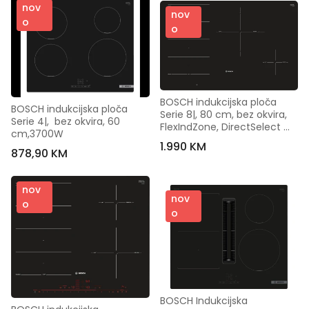
nov
nov
o
o
BOSCH indukcijska ploča 
BOSCH indukcijska ploča 
Serie 8|, 80 cm, bez okvira, 
Serie 4|,  bez okvira, 60 
FlexIndZone, DirectSelect 
cm,3700W
Premium, ES
1.990 KM
878,90 KM
nov
nov
o
o
BOSCH Indukcijska 