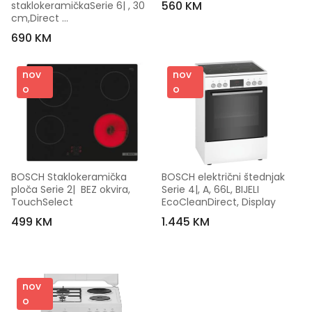
560 KM
staklokeramičkaSerie 6| , 30 
cm,Direct 
select,PowerBoost,
690 KM
nov
nov
o
o
BOSCH Staklokeramička 
BOSCH električni štednjak 
ploča Serie 2|  BEZ okvira, 
Serie 4|, A, 66L, BIJELI 
TouchSelect
EcoCleanDirect, Display
499 KM
1.445 KM
nov
o