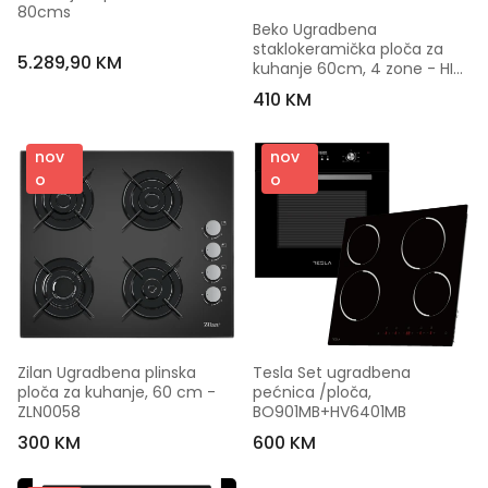
80cms
Beko Ugradbena 
staklokeramička ploča za 
5.289,90 KM
kuhanje 60cm, 4 zone - HIC 
64400 E
410 KM
nov
nov
o
o
Zilan Ugradbena plinska 
Tesla Set ugradbena 
ploča za kuhanje, 60 cm - 
pećnica /ploča, 
ZLN0058
BO901MB+HV6401MB
300 KM
600 KM