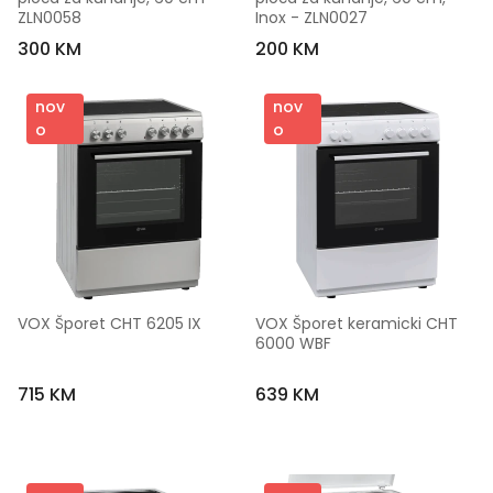
ZLN0058
Inox - ZLN0027
300 KM
200 KM
nov
nov
o
o
VOX Šporet CHT 6205 IX
VOX Šporet keramicki CHT 
6000 WBF
715 KM
639 KM