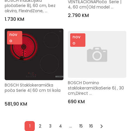
BOSCH indukcijska 
VENTILACIONAPloča  Serie | 
pločaSerie 8|, 60 cm, bez 
4, 60 cm(Old model 
okvira, FlexIndZone, 
PIE611B15E)
2.790 KM
DirectSelect Premium, ES
1.730 KM
nov
nov
o
o
BOSCH Domino 
BOSCH Staklokeramička 
staklokeramičkaSerie 6| , 30 
poča Serie 4| 60 cm tri kola
cm,Direct 
select,PowerBoost,
690 KM
581,90 KM
1
2
3
4
...
15
16