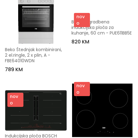
nov
Bosch Ugradbena 
o
indukcijska ploča za 
kuhanje, 60 cm - PUE611BB5E
820 KM
Beko Štednjak kombinirani, 
2 el.ringle, 2 x plin, A - 
FBE64010WDN
789 KM
nov
o
nov
o
Indukcijska ploča BOSCH 