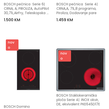
BOSCH pećnica  Serie 6| 
BOSCH pećnica  Serie 4| 
CRNA, A, PIROLIZA, AutoPilot 
CRNA,A, 71L,8 programa, 
30,71L,AirFry, Teleskopska 
Piroliza, Dodavanje pare
vodilica, 10 progra
1.500 KM
1.459 KM
nov
o
nov
o
BOSCH Staklokeramička 
ploča Serie 4|  INOX okvir, 
DE, ekvivalent PKE645D17E
BOSCH Domino 