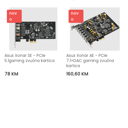
nov
nov
o
o
Asus Xonar SE - PCIe 
Asus Xonar AE - PCIe 
5.1gaming zvučna kartica
7.1+DAC gaming zvučna 
kartica
78 KM
160,60 KM