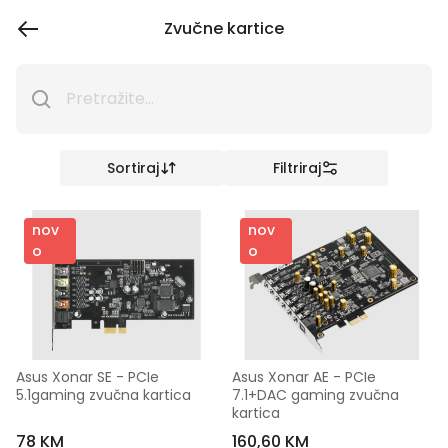
Zvučne kartice
Sortiraj
Filtriraj
nov
nov
o
o
Asus Xonar SE - PCIe 
Asus Xonar AE - PCIe 
5.1gaming zvučna kartica
7.1+DAC gaming zvučna 
kartica
78 KM
160,60 KM