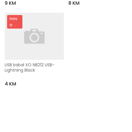
9 KM
8 KM
nov
o
USB kabal XO NB212 USB-
Lightning Black
4 KM