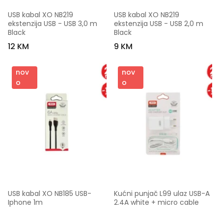
USB kabal XO NB219 
USB kabal XO NB219 
ekstenzija USB - USB 3,0 m 
ekstenzija USB - USB 2,0 m 
Black
Black
12 KM
9 KM
nov
nov
o
o
USB kabal XO NB185 USB-
Kućni punjač L99 ulaz USB-A 
Iphone 1m
2.4A white + micro cable