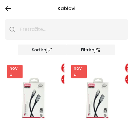
Kablovi
Sortiraj
Filtriraj
nov
nov
o
o