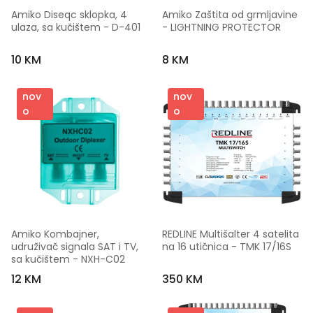
Amiko Diseqc sklopka, 4 
Amiko Zaštita od grmljavine 
ulaza, sa kučištem - D-401
- LIGHTNING PROTECTOR
10 KM
8 KM
nov
nov
o
o
Amiko Kombajner, 
REDLINE Multišalter 4 satelita 
udruživač signala SAT i TV, 
na 16 utičnica - TMK 17/16S
sa kučištem - NXH-C02
12 KM
350 KM