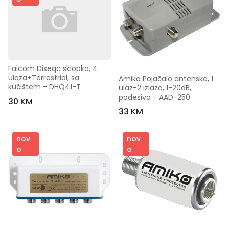
Falcom Diseqc sklopka, 4 
ulaza+Terrestrial, sa 
Amiko Pojačalo antensko, 1 
kučištem - DHQ41-T
ulaz-2 izlaza, 1-20dB, 
podesivo - AAD-250
30 KM
33 KM
nov
nov
o
o