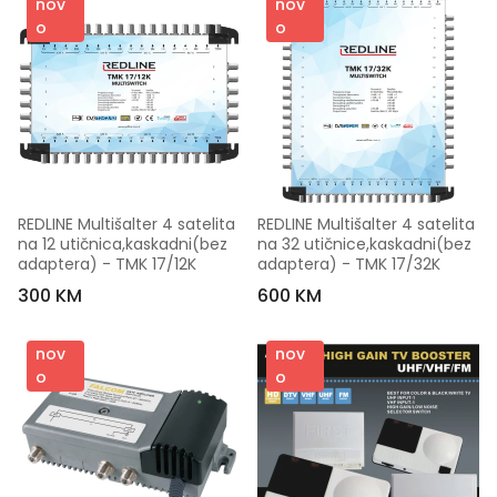
nov
nov
o
o
REDLINE Multišalter 4 satelita 
REDLINE Multišalter 4 satelita 
na 12 utičnica,kaskadni(bez 
na 32 utičnice,kaskadni(bez 
adaptera) - TMK 17/12K
adaptera) - TMK 17/32K
300 KM
600 KM
nov
nov
o
o