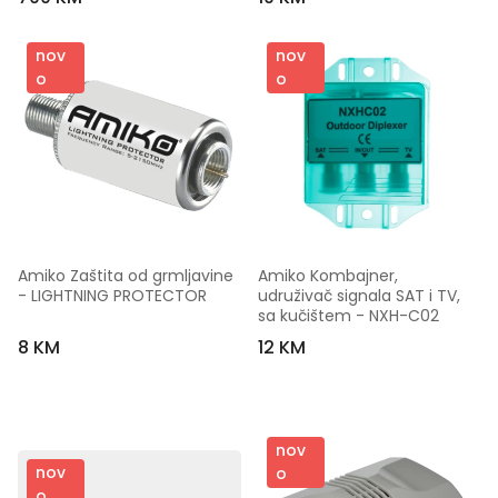
nov
nov
o
o
Amiko Zaštita od grmljavine 
Amiko Kombajner, 
- LIGHTNING PROTECTOR
udruživač signala SAT i TV, 
sa kučištem - NXH-C02
8 KM
12 KM
nov
nov
o
o