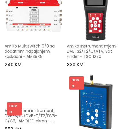
Amiko Multiswitch 9/8 sa 
Amiko Instrument mjerni, 
dodatnim napajanjem, 
DVB-S2/T2/C/ATV, Sat 
kaskadni - AMS9X8
Finder - TSC 1270
240 KM
330 KM
nov
o
nov
Amiko Mjerni instrument, 
o
DVB-S/S2/DVB-T/T2/DVB-
C/C2,  AMOLED ekran - 
MULTITRACKER 3