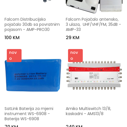
Falcom Distribucijsko 
Falcom Pojačalo antensko, 
pojačalo 30db sa povratnim 
3 ulaza,  UHF/VHF/FM, 35dB - 
pojasom - AMP-PRO30
AMP-33
100 KM
29 KM
nov
nov
o
o
SatLink Baterija za mjerni 
Amiko Multiswitch 13/8,  
instrument WS-6908 - 
kaskadni - AMS13/8
Baterija WS-6908
70 KM
240 KM