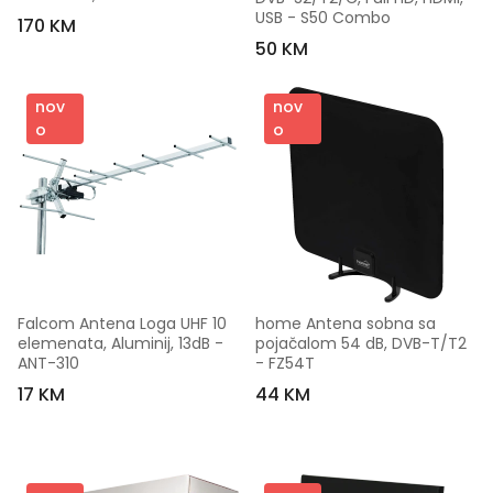
X100 PRO+
USB - S50 Combo
170 KM
50 KM
nov
nov
o
o
Falcom Antena Loga UHF 10 
home Antena sobna sa 
elemenata, Aluminij, 13dB - 
pojačalom 54 dB, DVB-T/T2 
ANT-310
- FZ54T
17 KM
44 KM