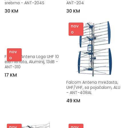
srebrna - ANT-204S
ANT-204
30 KM
30 KM
nov
o
nov
Falcom Antena Loga UHF 10 
o
elemenata, Aluminij, 13dB - 
ANT-310
17 KM
Falcom Antena mrežasta, 
UHF/VHF, sa pojačalom, ALU 
- ANT-408AL
49 KM
nov
nov