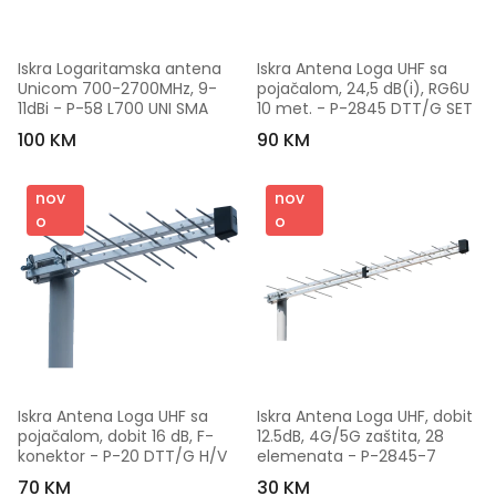
Iskra Logaritamska antena 
Iskra Antena Loga UHF sa 
Unicom 700-2700MHz, 9-
pojačalom, 24,5 dB(i), RG6U 
11dBi - P-58 L700 UNI SMA
10 met. - P-2845 DTT/G SET
100 KM
90 KM
nov
nov
o
o
Iskra Antena Loga UHF sa 
Iskra Antena Loga UHF, dobit 
pojačalom, dobit 16 dB, F-
12.5dB, 4G/5G zaštita, 28 
konektor - P-20 DTT/G H/V
elemenata - P-2845-7
70 KM
30 KM