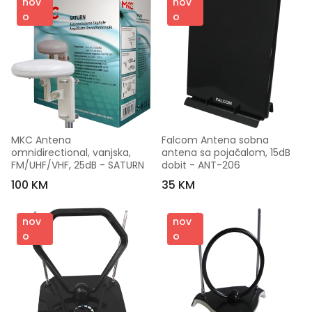
nov
nov
o
o
MKC Antena 
Falcom Antena sobna 
omnidirectional, vanjska, 
antena sa pojačalom, 15dB 
FM/UHF/VHF, 25dB - SATURN
dobit - ANT-206
100 KM
35 KM
nov
nov
o
o