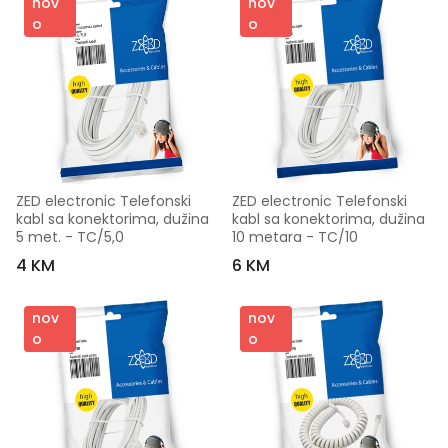
nov
nov
o
o
ZED electronic Telefonski 
ZED electronic Telefonski 
kabl sa konektorima, dužina 
kabl sa konektorima, dužina 
5 met. - TC/5,0
10 metara - TC/10
4 KM
6 KM
nov
nov
o
o