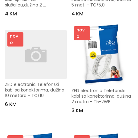
slušalicu,dužina 2 
5 met. - TC/5,0
metra,bijeli - T6-2WB
4 KM
4 KM
nov
nov
o
o
ZED electronic Telefonski 
kabl sa konektorima, dužina 
ZED electronic Telefonski 
10 metara - TC/10
kabl sa konektorima, dužina 
2 metra - T5-2WB
6 KM
3 KM