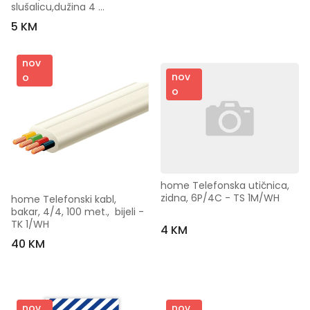
slušalicu,dužina 4 
metra,bijeli - T6-4WB
5 KM
nov
nov
o
o
home Telefonska utičnica, 
zidna, 6P/4C - TS 1M/WH
home Telefonski kabl, 
bakar, 4/4, 100 met.,  bijeli - 
TK 1/WH
4 KM
40 KM
nov
nov