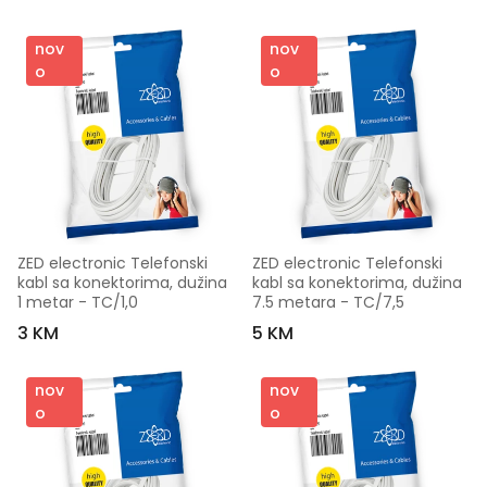
nov
nov
o
o
ZED electronic Telefonski 
ZED electronic Telefonski 
kabl sa konektorima, dužina 
kabl sa konektorima, dužina 
1 metar - TC/1,0
7.5 metara - TC/7,5
3 KM
5 KM
nov
nov
o
o