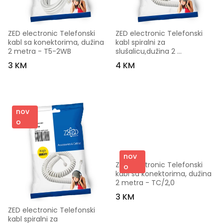
ZED electronic Telefonski 
ZED electronic Telefonski 
kabl sa konektorima, dužina 
kabl spiralni za 
2 metra - T5-2WB
slušalicu,dužina 2 
metra,bijeli - T6-2WB
3 KM
4 KM
nov
o
nov
ZED electronic Telefonski 
o
kabl sa konektorima, dužina 
2 metra - TC/2,0
3 KM
ZED electronic Telefonski 
kabl spiralni za 