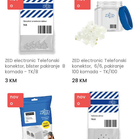
o
o
ZED electronic Telefonski  
ZED electronic Telefonski 
konektor, blister pakiranje  ​8 
konektor,  6/6, pakiranje  
komada - TK/8
100 komada - TK/100
3 KM
28 KM
nov
nov
o
o