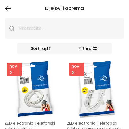
Dijelovi i oprema
Sortiraj
Filtriraj
nov
nov
o
o
ZED electronic Telefonski 
ZED electronic Telefonski 
kabl spiralni za 
kabl sa konektorima, dužina 