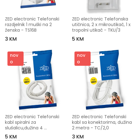
ZED electronic Telefonski 
ZED electronic Telefonska 
razdjelnik 1 muški na 2 
utičnica, 2 x mikroutikač, 1 x 
ženska - TS16B
tropolni utikač - TKU/3
3 KM
5 KM
nov
nov
o
o
ZED electronic Telefonski 
ZED electronic Telefonski 
kabl spiralni za 
kabl sa konektorima, dužina 
slušalicu,dužina 4 
2 metra - TC/2,0
metra,bijeli - T6-4WB
5 KM
3 KM