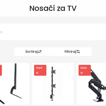
Nosači za TV
Sortiraj
Filtriraj
0 KM
KM
nov
nov
o
o
Kategorije
Informatika