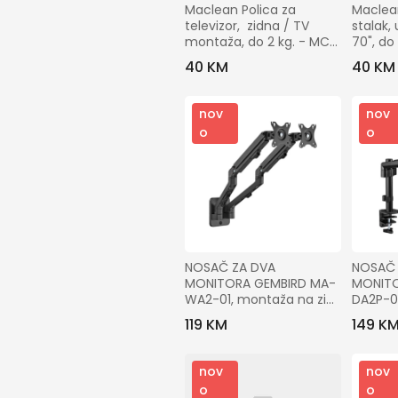
Maclean Polica za 
Maclean
televizor,  zidna / TV 
stalak, 
montaža, do 2 kg. - MC-
70", do
904
40 KM
40 KM
nov
nov
o
o
NOSAČ ZA DVA 
NOSAČ 
MONITORA GEMBIRD MA-
MONITO
WA2-01, montaža na zid, 
DA2P-0
17”-27”, up to 7 kg
stol, 17
119 KM
149 K
nov
nov
o
o