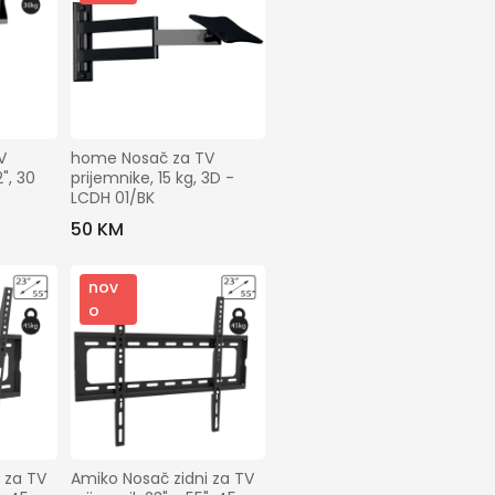
 
home Nosač za TV 
, 30 
prijemnike, 15 kg, 3D - 
LCDH 01/BK
50 KM
nov
o
 za TV 
Amiko Nosač zidni za TV 