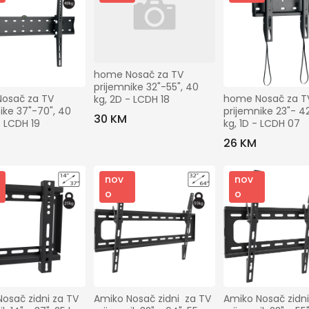
home Nosač za TV 
prijemnike 32"-55", 40 
osač za TV 
home Nosač za TV
kg, 2D - LCDH 18
ike 37"-70", 40 
prijemnike 23"- 42"
30 KM
- LCDH 19
kg, 1D - LCDH 07
26 KM
nov
nov
o
o
Amiko Nosač zidni
osač zidni za TV 
Amiko Nosač zidni  za TV 