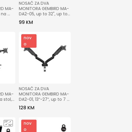
NOSAČ ZA DVA 
RD MA-
MONITORA GEMBIRD MA-
na 
DA2-05, up to 32", up to 
7”-35”, 
9 kg
99 KM
nov
o
NOSAČ ZA DVA 
RD MA-
MONITORA GEMBIRD MA-
stol, 
DA2-01, 13”-27”, up to 7 
, 
kg
128 KM
nov
o