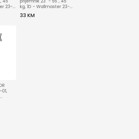
, 45 
prijemnik 23" - 55", 45 
er 23-
kg, 1D - Wallmaster 23-
55 FIX
33 KM
R 
01, 
p to 9 