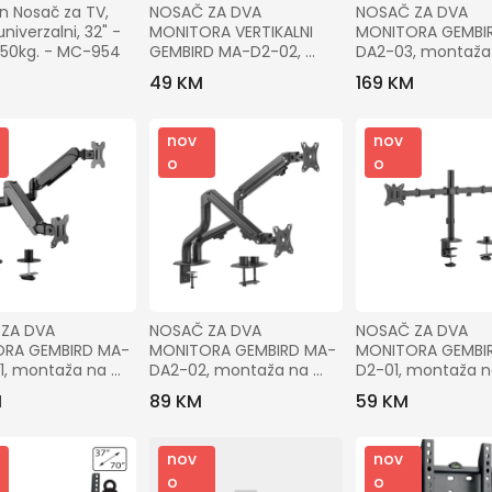
Gradovi
 Nosač za TV, 
NOSAČ ZA DVA 
NOSAČ ZA DVA 
univerzalni, 32" - 
MONITORA VERTIKALNI 
MONITORA GEMBI
 50kg. - MC-954
GEMBIRD MA-D2-02, 
DA2-03, montaža 
Traži
montaža na stol, 
stol, Full-motion, 1
49 KM
169 KM
(rotate, tilt, swivel), 
up to 10 kg
17”-32”, up to 9 kg
nov
nov
o
o
ZA DVA 
NOSAČ ZA DVA 
NOSAČ ZA DVA 
RA GEMBIRD MA-
MONITORA GEMBIRD MA-
MONITORA GEMBI
1, montaža na 
DA2-02, montaža na 
D2-01, montaža na 
”-32”, up to 9 kg
stol, (tilting), 17”-32”, up 
(rotate, tilt, swivel)
M
89 KM
59 KM
to 8 kg
17”-32”, up to 9 kg
nov
nov
o
o