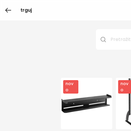
trguj
nov
nov
o
o