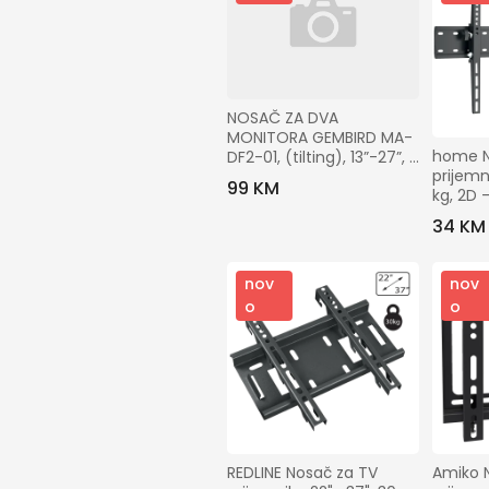
NOSAČ ZA DVA 
MONITORA GEMBIRD MA-
home N
DF2-01, (tilting), 13”-27”, 
prijemn
up to 7 kg
99 KM
kg, 2D 
34 KM
nov
nov
o
o
REDLINE Nosač za TV 
Amiko N