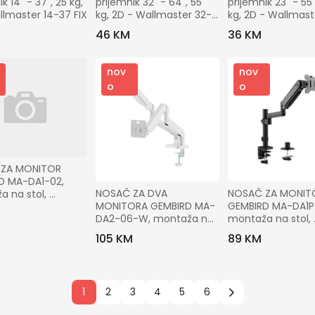
prijemnik 23" - 55"
k 14" - 37", 25 kg, 
prijemnik 32" - 64", 55 
kg, 2D - Wallmast
llmaster 14-37 FIX
kg, 2D - Wallmaster 32-
55 Tilt
64 Tilt
36 KM
46 KM
nov
nov
o
o
ZA MONITOR 
D MA-DA1-02, 
NOSAČ ZA DVA 
NOSAČ ZA MONITO
 na stol, 
MONITORA GEMBIRD MA-
GEMBIRD MA-DA1P-
), 17”-32”, up to 8 
DA2-06-W, montaža na 
montaža na stol, 
sto, 17" up to 32", up to 
(tilting), 17”-32”, u
105 KM
89 KM
10 kg, white
kg
1
2
3
4
5
6