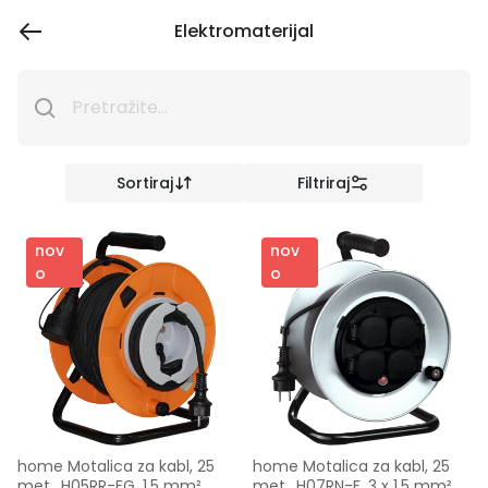
Elektromaterijal
Sortiraj
Filtriraj
nov
nov
o
o
home Motalica za kabl, 25 
home Motalica za kabl, 25 
met., H05RR-FG, 1.5 mm², 
met., H07RN-F, 3 x 1.5 mm², 