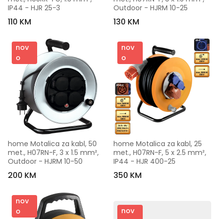
IP44 - HJR 25-3
Outdoor - HJRM 10-25
110 KM
130 KM
nov
nov
o
o
home Motalica za kabl, 50 
home Motalica za kabl, 25 
met., H07RN-F, 3 x 1.5 mm², 
met., H07RN-F, 5 x 2.5 mm², 
Outdoor - HJRM 10-50
IP44 - HJR 400-25
200 KM
350 KM
nov
nov
o