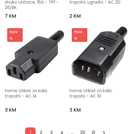
shuko utičnice, 16A - TPF-
tropolni, ugradni - AC 2D
26/BK
7 KM
2 KM
nov
nov
o
o
home Utikač za kabl, 
home Utikač za kabl, 
tropolni - AC 1A
tropolni - AC 1D
3 KM
3 KM
1
2
3
4
...
20
21