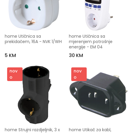
home Utičnica sa 
home Utičnica sa 
prekidačem, 16A - NVK 1/WH
mjerenjem potrošnje 
energije - EM 04
5 KM
30 KM
nov
nov
o
o
home Strujni razdjeljnik, 3 x 
home Utikač za kabl, 