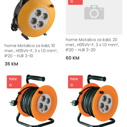
o
home Motalica za kabl, 20 
met., H05VV-F, 3 x 1.0 mm², 
home Motalica za kabl, 10 
IP20 - HJR 3-20
met., H05VV-F, 3 x 1.0 mm², 
IP20 - HJR 3-10
60 KM
36 KM
nov
nov
o
o