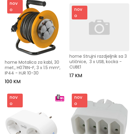
nov
nov
o
o
home Strujni razdjeljnik sa 3 
utičnice,  3 x USB, kocka - 
home Motalica za kabl, 30 
CUBE1
met., H07RN-F, 3 x 1.5 mm², 
IP44 - HJR 10-30
17 KM
100 KM
nov
nov
o
o