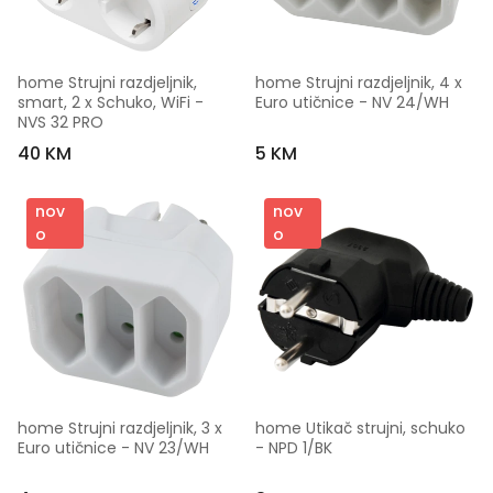
home Strujni razdjeljnik, 
home Strujni razdjeljnik, 4 x 
smart, 2 x Schuko, WiFi - 
Euro utičnice - NV 24/WH
NVS 32 PRO
40 KM
5 KM
nov
nov
o
o
home Strujni razdjeljnik, 3 x 
home Utikač strujni, schuko 
Euro utičnice - NV 23/WH
- NPD 1/BK