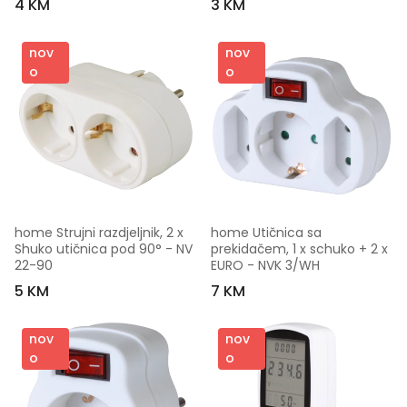
4 KM
3 KM
nov
nov
o
o
home Strujni razdjeljnik, 2 x 
home Utičnica sa 
Shuko utičnica pod 90° - NV 
prekidačem, 1 x schuko + 2 x 
22-90
EURO - NVK 3/WH
5 KM
7 KM
nov
nov
o
o