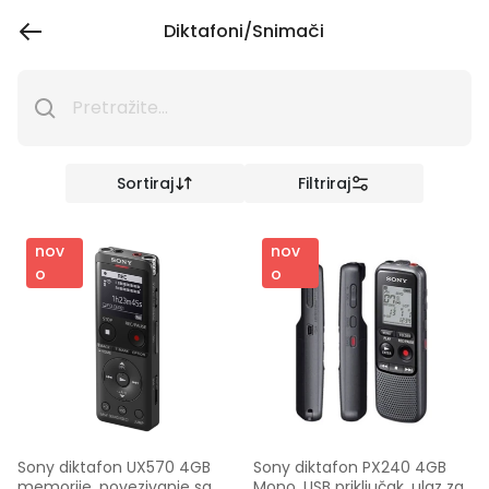
Diktafoni/Snimači
Sortiraj
Filtriraj
nov
nov
o
o
Sony diktafon UX570 4GB 
Sony diktafon PX240 4GB 
memorije, povezivanje sa 
Mono. USB priključak. ulaz za 