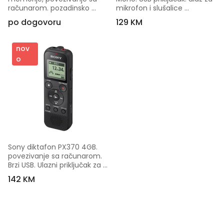
računarom. pozadinsko 
mikrofon i slušalice 
osvjetljenje LCD zaslona
ICDPX240.CE7
po dogovoru
129 KM
nov
o
Sony diktafon PX370 4GB. 
povezivanje sa računarom. 
Brzi USB. Ulazni priključak za 
mikrofon. Priključak za 
142 KM
slušalice ICDPX370.CE7