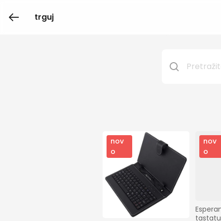
trguj
nov
nov
o
o
Esperan
tastatu