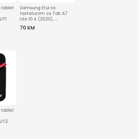
tablet 
Samsung Etui sa 
tastaturom za Tab A7 
UT1
Lite 10.4 (2020), 
Bluetooth - BT Keyboard 
70 KM
Leath. Case Tab A7 Lite
tablet 
 
FUT2