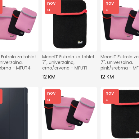
nov
nov
o
o
Futrola za tablet 
MeanIT Futrola za tablet 
MeanIT Futrola za 
niverzalna, 
7", univerzalna, 
7", univerzalna, 
rebrna - MFUT4
crno/crvena - MFUT1
pink/srebrna - M
12 KM
12 KM
nov
nov
o
o