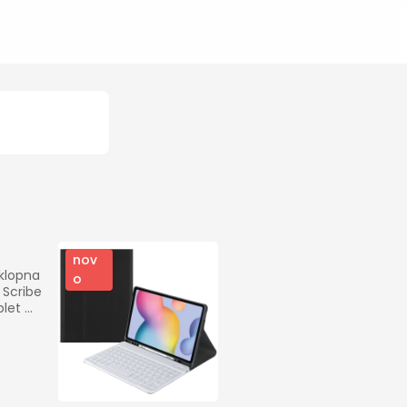
nov
klopna 
o
Scribe 
let 