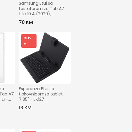
Samsung Etui sa 
tastaturom za Tab A7 
Lite 10.4 (2020), 
Bluetooth - BT Keyboard 
70 KM
Leath. Case Tab A7 Lite
nov
o
a 
Esperanza Etui sa 
Tab A7 
tipkovnicomza tablet 
- EF-
7.85" - EK127
13 KM