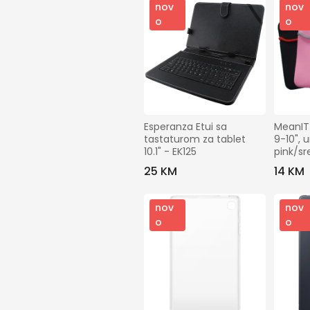
nov
nov
o
o
Esperanza Etui sa 
MeanIT 
tastaturom za tablet 
9-10", u
10.1" - EK125
pink/s
25 KM
14 KM
nov
nov
o
o