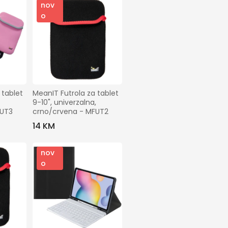
nov
o
tablet 
MeanIT Futrola za tablet 
9-10", univerzalna, 
FUT3
crno/crvena - MFUT2
14 KM
nov
o