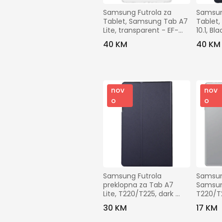
Samsung Futrola za 
Samsung
Tablet, Samsung Tab A7 
Tablet,
Lite, transparent - EF-
10.1, Bl
QT220TTEGWW
40 KM
40 KM
nov
nov
o
o
Samsung Futrola 
Samsun
preklopna za Tab A7 
Samsung
Lite, T220/T225, dark 
T220/T2
blue - Flip TPU Case 
- TPU 
30 KM
17 KM
Case Tab A7 Lite
Tab A7 