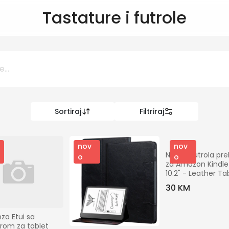
Tastature i futrole
Sortiraj
Filtriraj
0 KM
KM
nov
nov
NN-Su Futrola pre
o
o
za Amazon Kindle 
Kategorije
10.2" - Leather Tab
Case
30 KM
Informatika
za Etui sa 
rom za tablet 