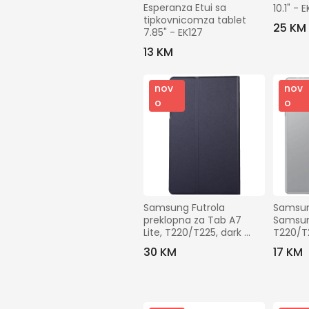
Esperanza Etui sa 
10.1" - 
tipkovnicomza tablet 
25 KM
7.85" - EK127
13 KM
nov
nov
o
o
Samsung Futrola 
Samsun
preklopna za Tab A7 
Samsung
Lite, T220/T225, dark 
T220/T2
blue - Flip TPU Case 
- TPU 
30 KM
17 KM
Case Tab A7 Lite
Tab A7 