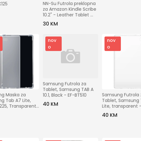
Gradovi
NN-Su Futrola preklopna 
EK125
za Amazon Kindle Scribe 
10.2" - Leather Tablet 
Traži
Case
30 KM
nov
nov
o
o
Samsung Futrola za 
Tablet, Samsung TAB A 
g Maska za 
Samsung Futrola z
10.1, Black - EF-BT510
 Tab A7 Lite, 
Tablet, Samsung 
40 KM
25, Transparent 
Lite, transparent 
Case, Samsung 
QT220TTEGWW
40 KM
Lite