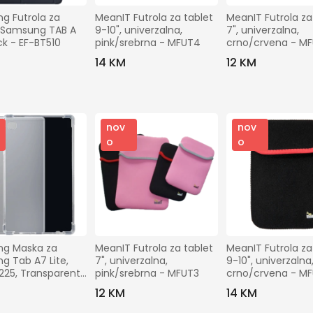
 Futrola za 
MeanIT Futrola za tablet 
MeanIT Futrola za 
 Samsung TAB A 
9-10", univerzalna, 
7", univerzalna, 
ack - EF-BT510
pink/srebrna - MFUT4
crno/crvena - MF
14 KM
12 KM
nov
nov
o
o
g Maska za 
MeanIT Futrola za tablet 
MeanIT Futrola za 
 Tab A7 Lite, 
7", univerzalna, 
9-10", univerzalna,
25, Transparent 
pink/srebrna - MFUT3
crno/crvena - M
Case, Samsung 
12 KM
14 KM
Lite