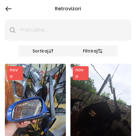
Retrovizori
Sortiraj
Filtriraj
nov
nov
o
o