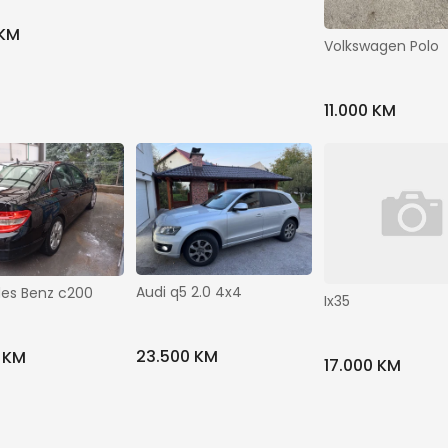
Odaberite
Transmisija
 KM
Volkswagen Polo
Odaberite
Boja
11.000 KM
Odaberite
Pogon
Prikaži ostale filtere
Audi q5 2.0 4x4
es Benz c200
Traži
Ix35
23.500 KM
 KM
17.000 KM