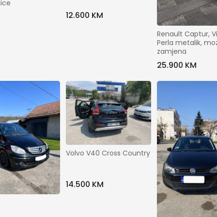
Gradovi
lice
12.600 KM
Brendovi
Renault Captur, Vir
Perla metalik, moz
zamjena
Odaberite
Modeli
25.900 KM
Godina proizvodnje
do
Kilometraža
do
Volvo V40 Cross Country
Odaberite
Kubikaža
14.500 KM
Konjskih snaga
do