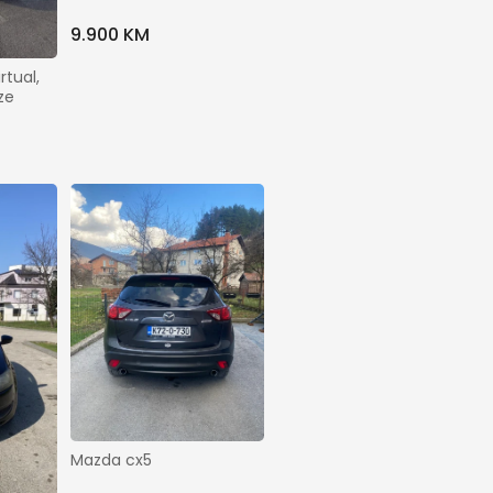
9.900 KM
tual, 
e 
Mazda cx5