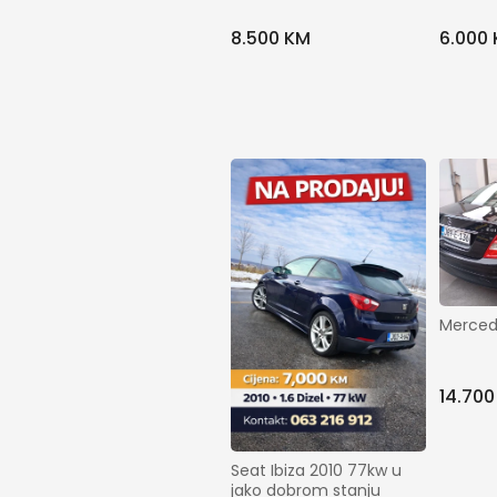
6.000
8.500 KM
Merced
14.700
Seat Ibiza 2010 77kw u 
jako dobrom stanju