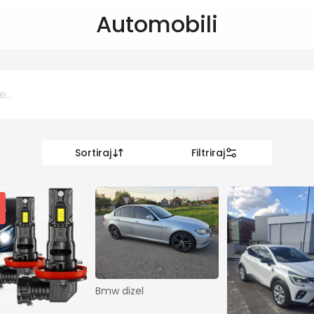
Automobili
Sortiraj
Filtriraj
0 KM
KM
Kategorije
Vozila
Bmw dizel