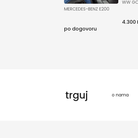
WW GO
MERCEDES-BENZ E200
4.300
po dogovoru
trguj
o nama