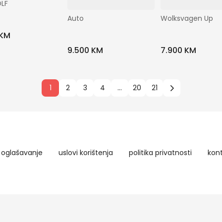
LF
Auto
Wolksvagen Up
 KM
9.500 KM
7.900 KM
1
2
3
4
...
20
21
oglašavanje
uslovi korištenja
politika privatnosti
kon