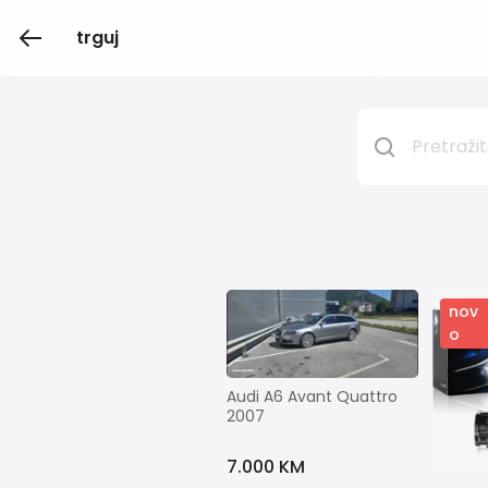
trguj
nov
o
Audi A6 Avant Quattro 
2007
7.000 KM