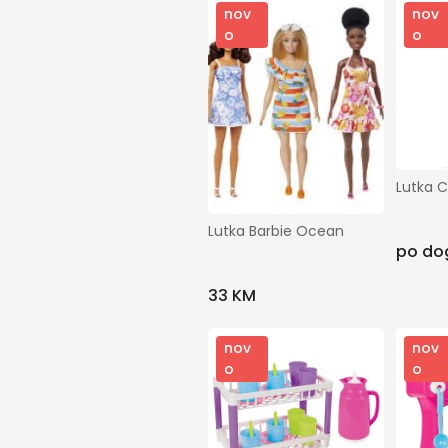
nov
nov
o
o
Lutka C
Lutka Barbie Ocean
po do
33 KM
nov
nov
o
o