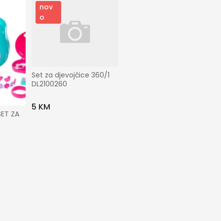
nov
o
Set za djevojčice 360/1 
DL2100260
5 KM
ET ZA 