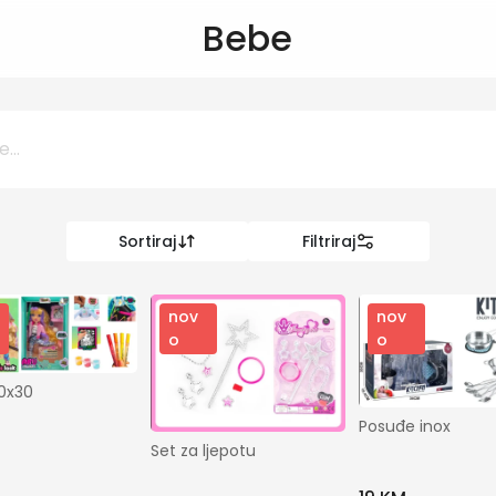
Bebe
Sortiraj
Filtriraj
0 KM
KM
nov
nov
o
o
Kategorije
20x30
Dječiji svijet
Posuđe inox
Set za ljepotu