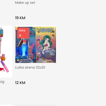
Make up set
19 KM
nov
o
Lutka sirena 32x20
ig 
12 KM