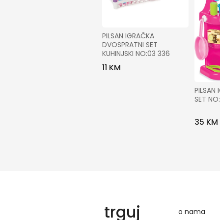
PILSAN IGRAČKA 
DVOSPRATNI SET 
KUHINJSKI NO:03 336
11 KM
PILSAN 
SET NO
35 KM
trguj
o nama