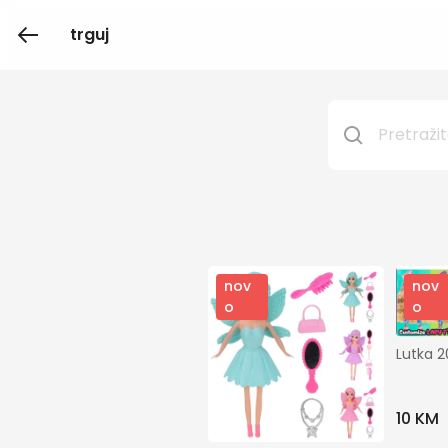
trguj
nov
nov
o
o
Lutka 
10 KM