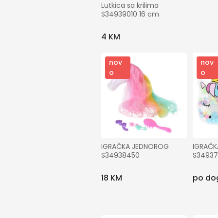
Lutkica sa krilima 
S34939010 16 cm
4 KM
nov
nov
o
o
IGRAČKA JEDNOROG 
IGRAČK
S34938450
S3493
18 KM
po do