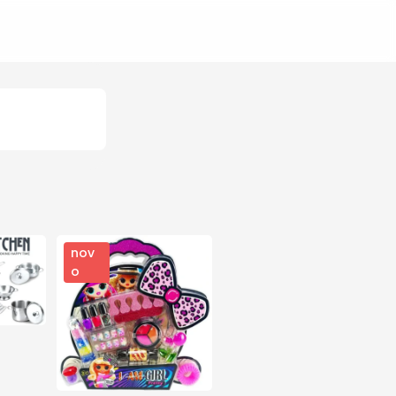
nov
o