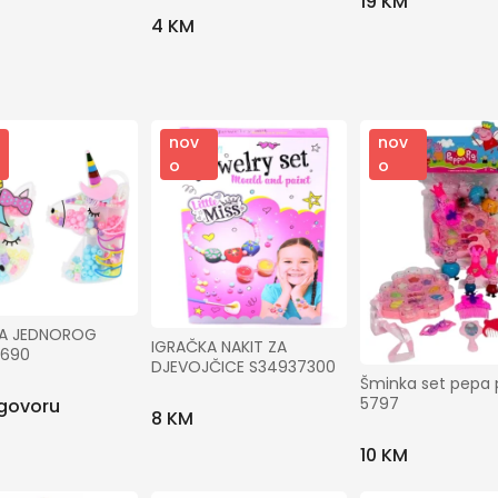
Gradovi
19 KM
4 KM
Traži
nov
nov
o
o
A JEDNOROG 
IGRAČKA NAKIT ZA 
7690
DJEVOJČICE S34937300
Šminka set pepa p
5797
govoru
8 KM
10 KM